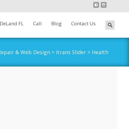
 DeLand FL
Call
Blog
Contact Us
Search
for:
epair & Web Design
>
itrans Slider
>
Health