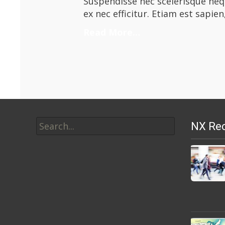
Suspendisse nec scelerisque nequ
ex nec efficitur. Etiam est sapien
Read More…
Search
NX Rec
for: