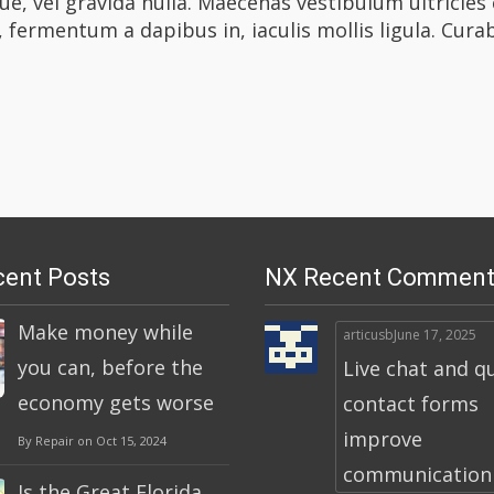
e, vel gravida nulla. Maecenas vestibulum ultricies 
, fermentum a dapibus in, iaculis mollis ligula. Curabi
ent Posts
NX Recent Comment
Make money while
articusb
June 17, 2025
you can, before the
Live chat and q
economy gets worse
contact forms
improve
By Repair on Oct 15, 2024
communication a
Is the Great Florida