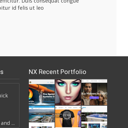
efficitur. Duis consequat congue
tur id felis ut leo
s
NX Recent Portfolio
uick
nd ...